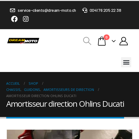
service-clients@dream-moto.ch
0041 76 205 22 38
0
ACCUEIL
SHOP
CHASSIS
,
GUIDONS
,
AMORTISSEURS DE DIRECTION
AMORTISSEUR DIRECTION OHLINS DUCATI
Amortisseur direction Ohlins Ducati