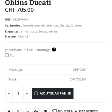
Ohlins Ducati
CHF
705.00
UGS :
96280791AA
Catégories :
Amortisseurs de direction
,
Chassis
,
Guidons
Étiquettes :
amortisseur
,
Ducati
,
ohlins
Marque :
OHLINS
?
Je souhaite inclure le montage
Oui
Montage:
CHF
0.00
Total:
CHF
705.00
AJOUTER AU PANIER
AJOUTER À LA LISTE D’ENVIES