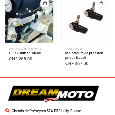
CHASSIS
,
ROUES
CHASSIS
,
COMMANDES AU PIED
Indicateurs de pression
Adaptateurs repose
pneus Ducati
pieds alu Ducati
CHF
367.00
CHF
60.00
Chemin de Préveyres 57A 1132 Lully, Suisse