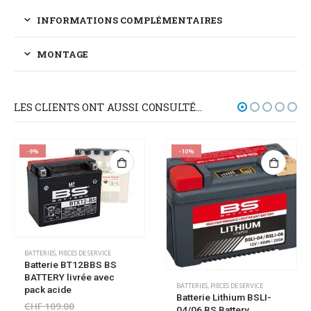
INFORMATIONS COMPLÉMENTAIRES
MONTAGE
LES CLIENTS ONT AUSSI CONSULTÉ…
-10%
-10%
BATTERIES
,
PIECES DE SERVICE
Batterie BT7BBS BS
Battery équivalente à
l’origine avec pack acide
BATTERIES
,
PIECES DE SERVICE
CHF
84.00
CHF
93.00
Batterie Lithium BSLI-
04/06 BS Battery