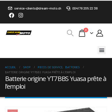
service-clients@dream-moto.ch
0041 76 205 22 38
0
ACCUEIL
SHOP
PIECES DE SERVICE
,
BATTERIES
BATTERIE ORIGINE YT7BBS YUASA PRÊTE À L’EMPLOI
Batterie origine YT7BBS Yuasa prête à
l’emploi