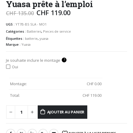
Yuasa prête à l’emploi
CHF
119.00
CHF
135.00
UGS :
YT7B-BS SLA - MO1
Catégories :
Batteries
,
Pieces de service
Étiquettes :
batterie
,
yuasa
Marque :
Yuasa
?
Je souhaite inclure le montage
Oui
Montage:
CHF
0.00
Total:
CHF
119.00
AJOUTER AU PANIER