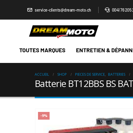
service-clients@dream-moto.ch
0041 76 205 
TOUTES MARQUES
ENTRETIEN & DÉPAN
ACCUEIL
SHOP
PIECES DE SERVICE
,
BATTERIES
Batterie BT12BBS BS BATT
-9%