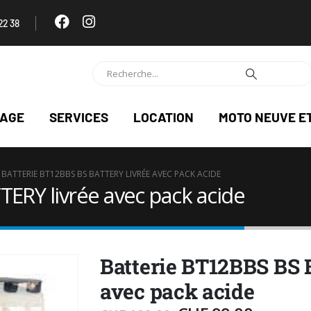
22 38
NAGE
SERVICES
LOCATION
MOTO NEUVE E
BATTERIE BT12BBS BS BATTERY LIVRÉE AVEC PACK ACIDE
ERY livrée avec pack acide
Batterie BT12BBS BS
avec pack acide