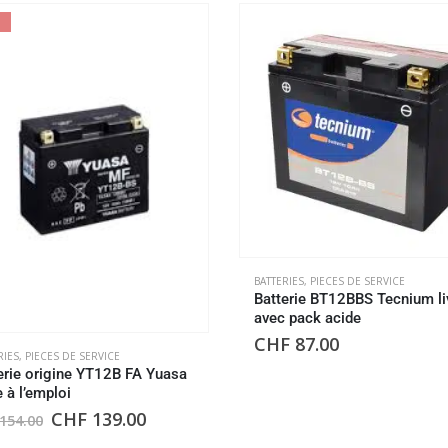
BATTERIES
,
PIECES DE SERVICE
Batterie BT12BBS Tecnium li
avec pack acide
CHF
87.00
RIES
,
PIECES DE SERVICE
erie origine YT12B FA Yuasa
e à l’emploi
CHF
139.00
154.00