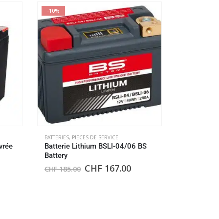
-10%
-11%
BATTERIES
,
PIECES DE SERVICE
vrée
Batterie Lithium BSLI-04/06 BS
BATTERIES
,
PI
Battery
Batterie o
CHF
167.00
CHF
185.00
livrée ave
CHF
145.0