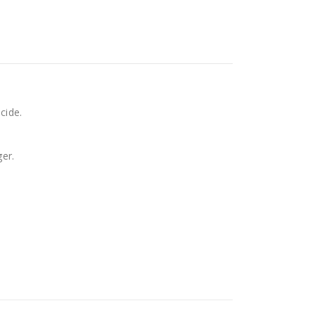
cide.
ger.