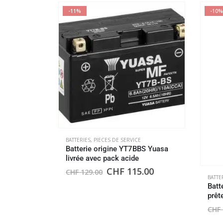
-11%
-10%
BATTERIES
,
PIECES DE SERVICE
Batterie origine YT7BBS Yuasa
livrée avec pack acide
CHF
115.00
CHF
129.00
BATTE
Batt
prêt
CHF