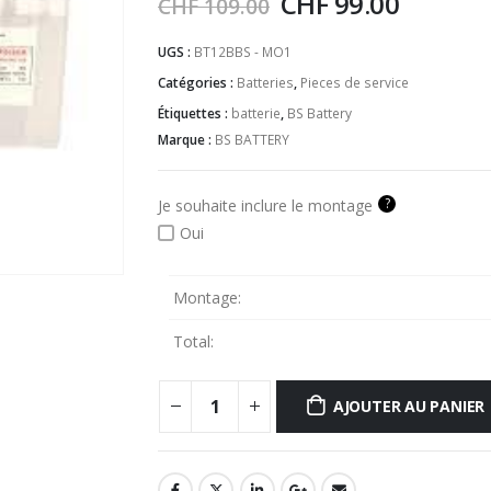
CHF
99.00
CHF
109.00
UGS :
BT12BBS - MO1
Catégories :
Batteries
,
Pieces de service
Étiquettes :
batterie
,
BS Battery
Marque :
BS BATTERY
?
Je souhaite inclure le montage
Oui
Montage:
Total:
AJOUTER AU PANIER