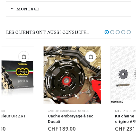
MONTAGE
LES CLIENTS ONT AUSSI CONSULTÉ…
CARTERS EMBRAYAGE
,
MOTEUR
KIT CHAINES
,
MOTEUR
Cache embrayage à sec
Kit chaine doré type
Ducati
origine AFAM
CHF
189.00
CHF
231.00