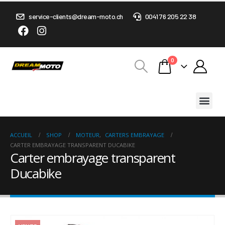
service-clients@dream-moto.ch
0041 76 205 22 38
0
ACCUEIL
SHOP
MOTEUR
,
CARTERS EMBRAYAGE
CARTER EMBRAYAGE TRANSPARENT DUCABIKE
Carter embrayage transparent
Ducabike