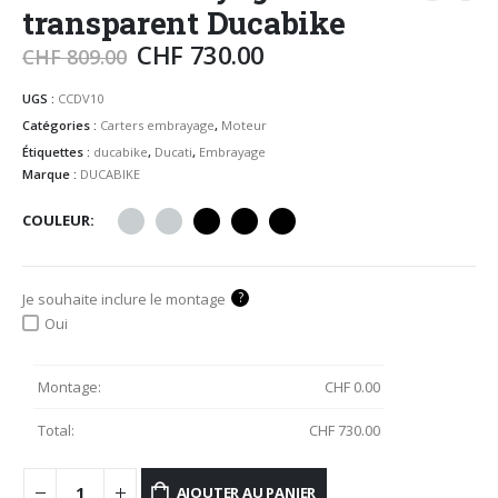
transparent Ducabike
CHF
730.00
CHF
809.00
UGS :
CCDV10
Catégories :
Carters embrayage
,
Moteur
Étiquettes :
ducabike
,
Ducati
,
Embrayage
Marque :
DUCABIKE
COULEUR
?
Je souhaite inclure le montage
Oui
Montage:
CHF
0.00
Total:
CHF
730.00
AJOUTER AU PANIER