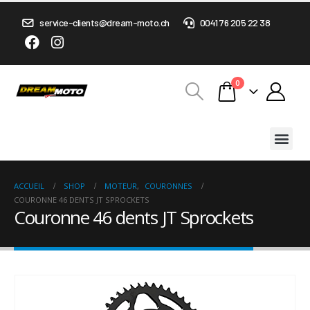
service-clients@dream-moto.ch
0041 76 205 22 38
0
ACCUEIL
SHOP
MOTEUR
,
COURONNES
COURONNE 46 DENTS JT SPROCKETS
Couronne 46 dents JT Sprockets