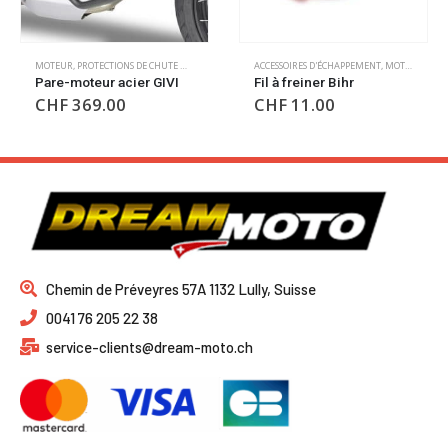
ACCESSOIRES D'ÉCHAPPEMENT
,
MOTEUR
,
OUTILLAGE
MOTEUR
,
OUTILLAGES DIVERS
,
PROTECTIONS DE CHUTE MOTEUR
Fil à freiner Bihr
Pare-moteur acier SW
Motech
CHF
11.00
CHF
430.00
CHF
340.00
Chemin de Préveyres 57A 1132 Lully, Suisse
0041 76 205 22 38
service-clients@dream-moto.ch