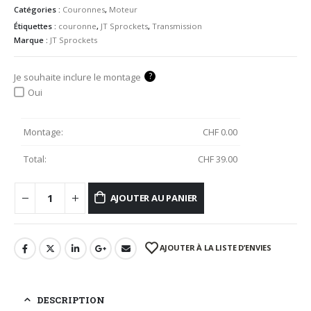
Catégories :
Couronnes
,
Moteur
Étiquettes :
couronne
,
JT Sprockets
,
Transmission
Marque :
JT Sprockets
?
Je souhaite inclure le montage
Oui
Montage:
CHF
0.00
Total:
CHF
39.00
AJOUTER AU PANIER
AJOUTER À LA LISTE D’ENVIES
DESCRIPTION