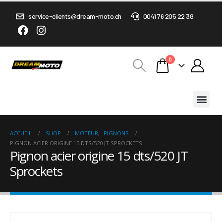
service-clients@dream-moto.ch
0041 76 205 22 38
0
ACCUEIL
SHOP
MOTEUR
,
PIGNONS
PIGNON ACIER ORIGINE 15 DTS/520 JT SPROCKETS
Pignon acier origine 15 dts/520 JT
Sprockets