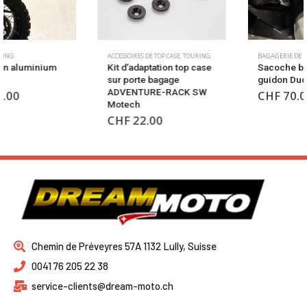
ACCESSOIRES DE TOP CASE
,
TOURING
BAGAGERIE DE RÉSERVOIR
,
TOURING
Kit d’adaptation top case
Sacoche banane de
sur porte bagage
guidon Ducati
ADVENTURE-RACK SW
CHF
70.00
Motech
CHF
22.00
Chemin de Préveyres 57A 1132 Lully, Suisse
0041 76 205 22 38
service-clients@dream-moto.ch