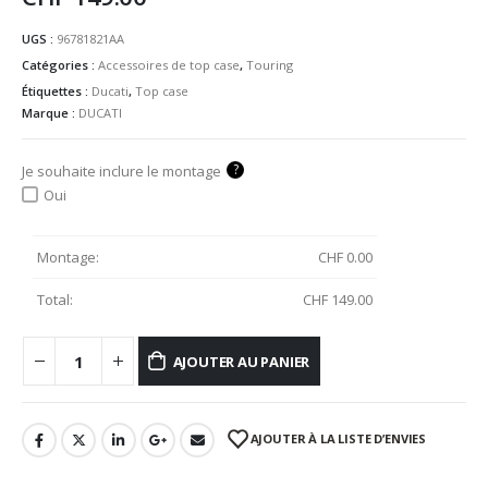
UGS :
96781821AA
Catégories :
Accessoires de top case
,
Touring
Étiquettes :
Ducati
,
Top case
Marque :
DUCATI
?
Je souhaite inclure le montage
Oui
Montage:
CHF
0.00
Total:
CHF
149.00
AJOUTER AU PANIER
AJOUTER À LA LISTE D’ENVIES