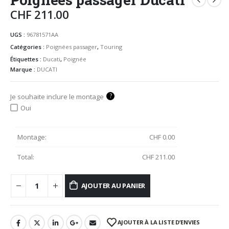
CHF
211.00
UGS :
96781571AA
Catégories :
Poignées passager
,
Touring
Étiquettes :
Ducati
,
Poignée
Marque :
DUCATI
?
Je souhaite inclure le montage
Oui
Montage:
CHF
0.00
Total:
CHF
211.00
AJOUTER AU PANIER
AJOUTER À LA LISTE D’ENVIES