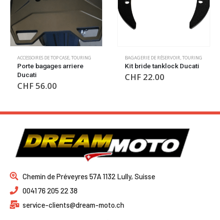
BAGAGERIE DE RÉSERVOIR
,
TOURING
TOP CASE
,
TOURING
Kit bride tanklock Ducati
Top case plastique
Ducati
CHF
22.00
CHF
554.00
Chemin de Préveyres 57A 1132 Lully, Suisse
0041 76 205 22 38
service-clients@dream-moto.ch