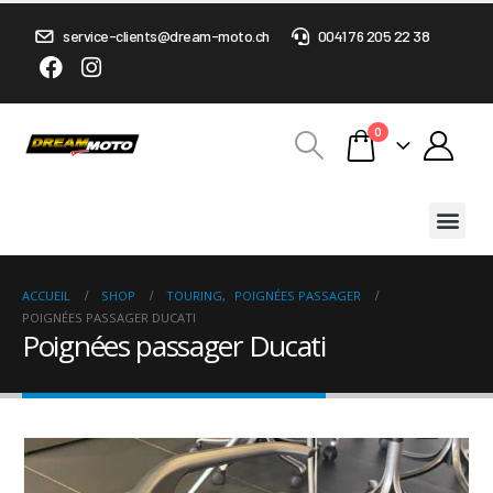
service-clients@dream-moto.ch
0041 76 205 22 38
0
ACCUEIL
SHOP
TOURING
,
POIGNÉES PASSAGER
POIGNÉES PASSAGER DUCATI
Poignées passager Ducati