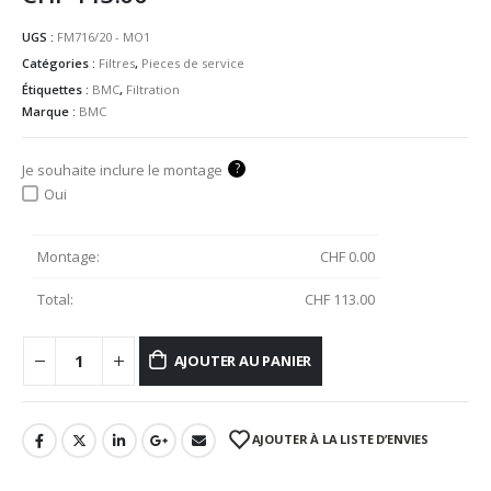
UGS :
FM716/20 - MO1
Catégories :
Filtres
,
Pieces de service
Étiquettes :
BMC
,
Filtration
Marque :
BMC
?
Je souhaite inclure le montage
Oui
Montage:
CHF
0.00
Total:
CHF
113.00
AJOUTER AU PANIER
AJOUTER À LA LISTE D’ENVIES