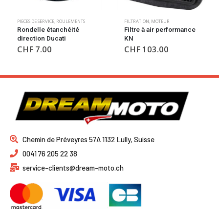
FILTRATION
,
MOTEUR
HUILES
,
PIECES DE SERVICE
Filtre à air performance
Huile Cross Power 2T 1L
KN
CHF
24.00
CHF
103.00
Chemin de Préveyres 57A 1132 Lully, Suisse
0041 76 205 22 38
service-clients@dream-moto.ch