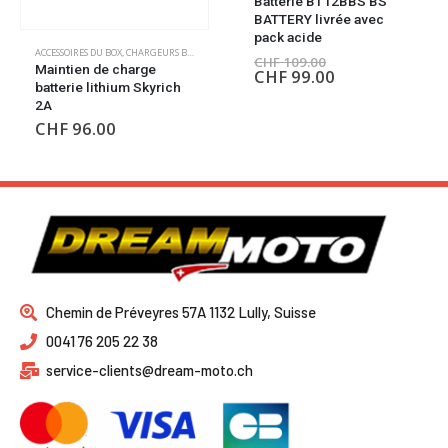
Batterie BT12BBS BS
BATTERY livrée avec
pack acide
ACCESSOIRES DU BOX
,
CHARGEURS BATTERIE
CHF
109.00
Maintien de charge
CHF
99.00
batterie lithium Skyrich
2A
CHF
96.00
Chemin de Préveyres 57A 1132 Lully, Suisse
0041 76 205 22 38
service-clients@dream-moto.ch