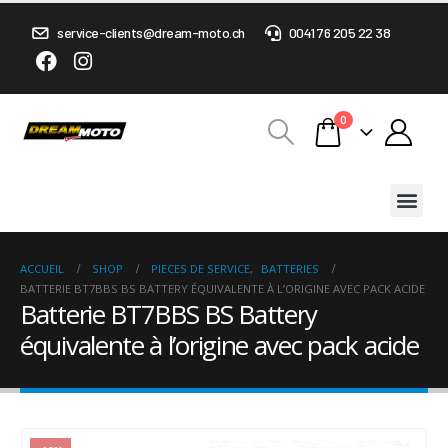
service-clients@dream-moto.ch
0041 76 205 22 38
0
ACCUEIL
SHOP
PIECES DE SERVICE
,
BATTERIES
BATTERIE BT7BBS BS BATTERY ÉQUIVALENTE À L’ORIGINE AVEC PACK ACIDE
Batterie BT7BBS BS Battery
équivalente à l’origine avec pack acide