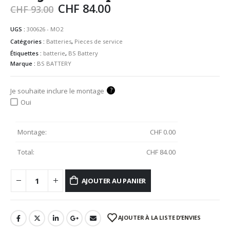
CHF
84.00
CHF
93.00
UGS :
300626 - MO2
Catégories :
Batteries
,
Pieces de service
Étiquettes :
batterie
,
BS Battery
Marque :
BS BATTERY
?
Je souhaite inclure le montage
Oui
Montage:
CHF
0.00
Total:
CHF
84.00
AJOUTER AU PANIER
AJOUTER À LA LISTE D’ENVIES