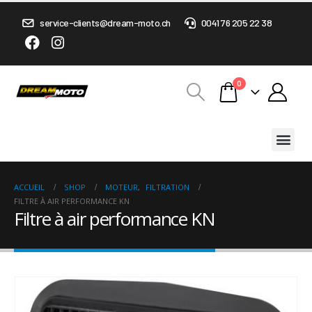
service-clients@dream-moto.ch
0041 76 205 22 38
0
ACCUEIL
SHOP
MOTEUR
,
FILTRATION
FILTRE À AIR PERFORMANCE KN
Filtre à air performance KN