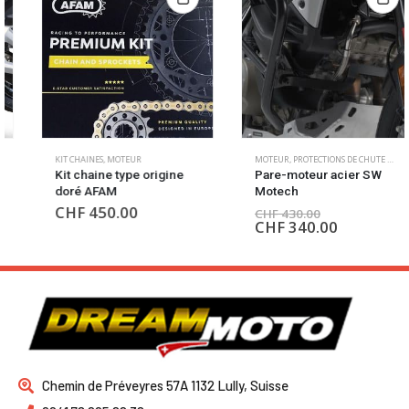
KIT CHAINES
,
MOTEUR
MOTEUR
,
PROTECTIONS DE CHUTE MOTEUR
Kit chaine type origine
Pare-moteur acier SW
doré AFAM
Motech
CHF
450.00
CHF
430.00
CHF
340.00
Chemin de Préveyres 57A 1132 Lully, Suisse