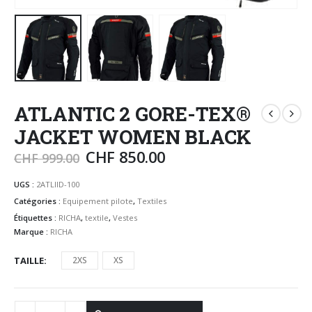
ATLANTIC 2 GORE-TEX®
JACKET WOMEN BLACK
CHF
850.00
CHF
999.00
UGS :
2ATLIID-100
Catégories :
Equipement pilote
,
Textiles
Étiquettes :
RICHA
,
textile
,
Vestes
Marque :
RICHA
TAILLE
2XS
XS