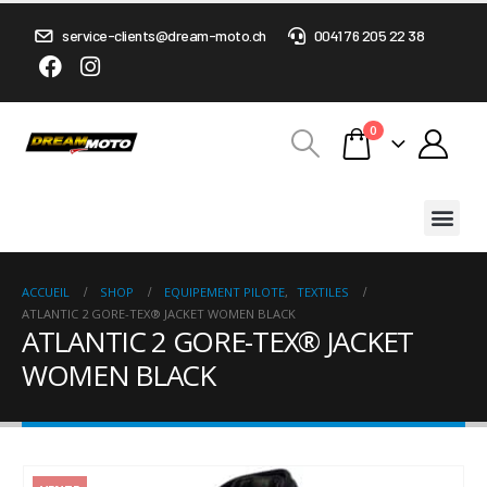
service-clients@dream-moto.ch
0041 76 205 22 38
0
ACCUEIL
SHOP
EQUIPEMENT PILOTE
,
TEXTILES
ATLANTIC 2 GORE-TEX® JACKET WOMEN BLACK
ATLANTIC 2 GORE-TEX® JACKET
WOMEN BLACK