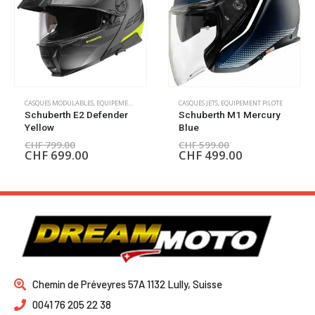
CASQUES MODULABLES
,
EQUIPEMENT PILOTE
CASQUES JETS
,
EQUIPEMENT PILOTE
Schuberth E2 Defender
Schuberth M1 Mercury
Yellow
Blue
CHF
799.00
CHF
599.00
CHF
699.00
CHF
499.00
Chemin de Préveyres 57A 1132 Lully, Suisse
0041 76 205 22 38