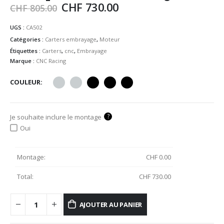
CHF
730.00
CHF
805.00
UGS :
CA502
Catégories :
Carters embrayage
,
Moteur
Étiquettes :
Carters
,
cnc
,
Embrayage
Marque :
CNC Racing
COULEUR
?
Je souhaite inclure le montage
Oui
Montage:
CHF
0.00
Total:
CHF
730.00
AJOUTER AU PANIER