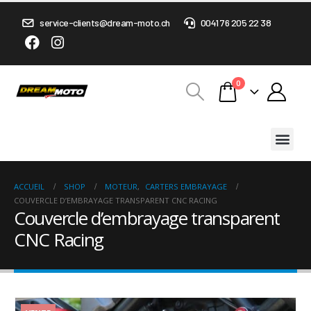
service-clients@dream-moto.ch
0041 76 205 22 38
0
ACCUEIL
SHOP
MOTEUR
,
CARTERS EMBRAYAGE
COUVERCLE D’EMBRAYAGE TRANSPARENT CNC RACING
Couvercle d’embrayage transparent
CNC Racing