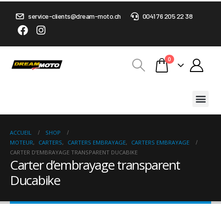
service-clients@dream-moto.ch
0041 76 205 22 38
0
ACCUEIL
SHOP
MOTEUR
,
CARTERS
,
CARTERS EMBRAYAGE
,
CARTERS EMBRAYAGE
CARTER D’EMBRAYAGE TRANSPARENT DUCABIKE
Carter d’embrayage transparent
Ducabike