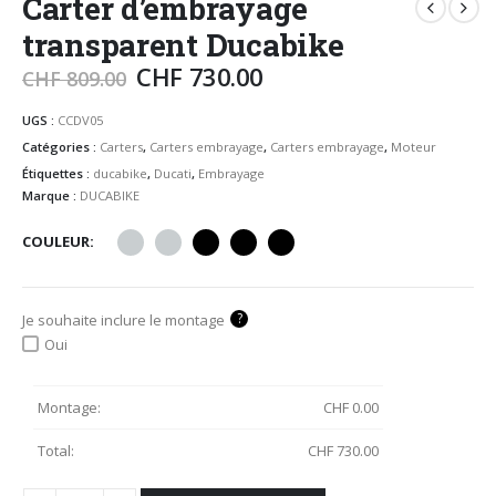
Carter d’embrayage
transparent Ducabike
CHF
730.00
CHF
809.00
UGS :
CCDV05
Catégories :
Carters
,
Carters embrayage
,
Carters embrayage
,
Moteur
Étiquettes :
ducabike
,
Ducati
,
Embrayage
Marque :
DUCABIKE
COULEUR
?
Je souhaite inclure le montage
Oui
Montage:
CHF
0.00
Total:
CHF
730.00