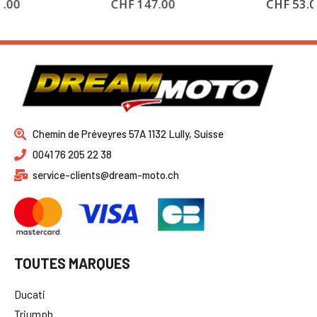
CHF
147.00
CHF
53.00
Chemin de Préveyres 57A 1132 Lully, Suisse
0041 76 205 22 38
service-clients@dream-moto.ch
TOUTES MARQUES
Ducati
Triumph