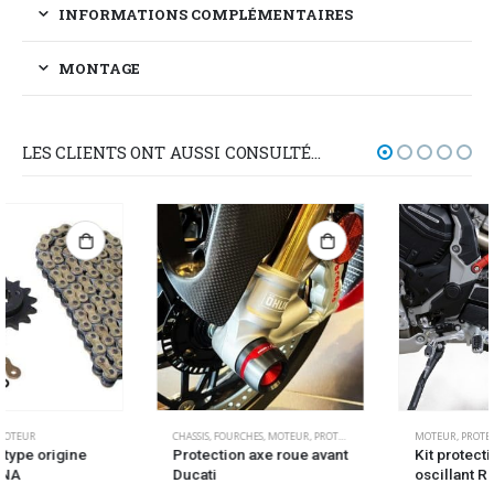
INFORMATIONS COMPLÉMENTAIRES
MONTAGE
LES CLIENTS ONT AUSSI CONSULTÉ…
CHASSIS
,
FOURCHES
,
MOTEUR
,
PROTECTIONS DE CHUTE MOTEUR
MOTEUR
,
PROTECTIONS DE CHUTE MOTEUR
,
ROUES
Protection axe roue avant
Kit protection cadre/bras
Ducati
oscillant R&G