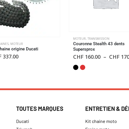
MOTEUR
,
TRANSMISSION
Couronne Stealth 43 dents
HAINES
,
MOTEUR
chaine origine Ducati
Supersprox
F
337.00
CHF
160.00
–
CHF
170
TOUTES MARQUES
ENTRETIEN & D
Ducati
Kit chaine moto