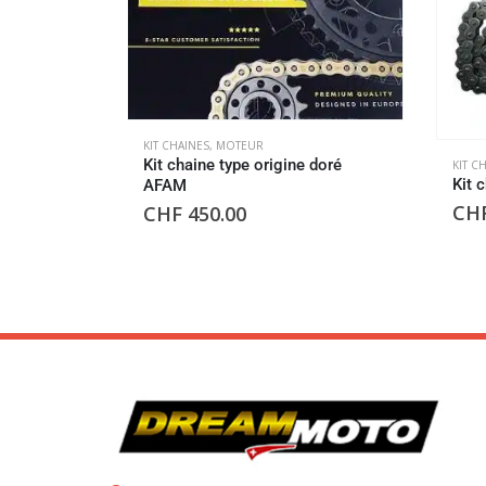
KIT CHAINES
,
MOTEUR
Kit chaine type origine doré
KIT C
Kit 
AFAM
CH
CHF
450.00