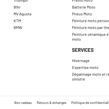
Triumph
Freins moto
Bihr
Batterie Moto
MV Agusta
Pneus Moto
KTM
Peinture moto person
BMW
Peinture moto par t
Peinture céramique 
moto
SERVICES
Hivernage
Expertise moto
Dépannage moto et r
sinistre
Bon cadeau
Retours & échanges
Politique de confidentiali