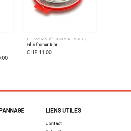
ACCESSOIRES D'ÉCHAPPEMENT
,
MOTEUR
,
OUTILLAGE
,
OUTILLAGES DIV
MOTEUR
,
PRO
Fil à freiner Bihr
Cache pom
CHF
11.00
CHF
145
.00
ÉPANNAGE
LIENS UTILES
Contact