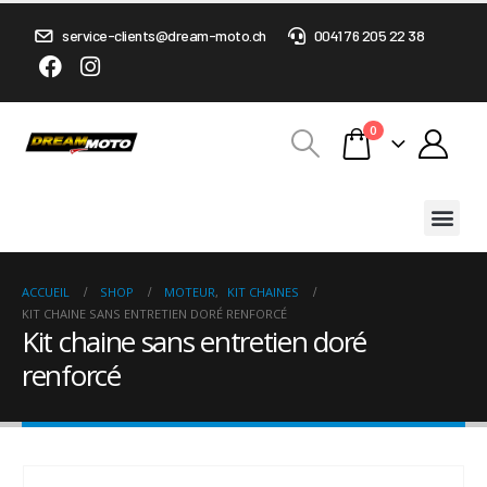
service-clients@dream-moto.ch
0041 76 205 22 38
0
ACCUEIL
SHOP
MOTEUR
,
KIT CHAINES
KIT CHAINE SANS ENTRETIEN DORÉ RENFORCÉ
Kit chaine sans entretien doré
renforcé