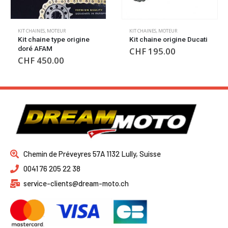
KIT CHAINES
,
MOTEUR
COURONNES
,
MOTEUR
Kit chaine origine Ducati
Couronne noire 43 dents
Supersprox
CHF
195.00
CHF
170.00
Chemin de Préveyres 57A 1132 Lully, Suisse
0041 76 205 22 38
service-clients@dream-moto.ch