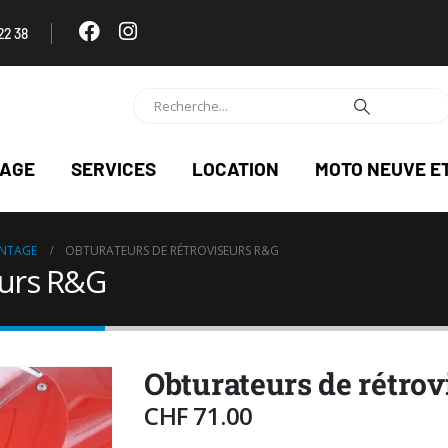
22 38
NAGE
SERVICES
LOCATION
MOTO NEUVE E
ONTAGE
OBTURATEURS DE RÉTROVISEURS R&G
eurs R&G
Obturateurs de rétro
CHF
71.00