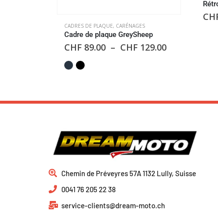
Rétr
CH
CADRES DE PLAQUE
,
CARÉNAGES
Cadre de plaque GreySheep
CHF
89.00
–
CHF
129.00
Chemin de Préveyres 57A 1132 Lully, Suisse
0041 76 205 22 38
service-clients@dream-moto.ch