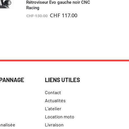
Rétroviseur Evo gauche noir CNC
Racing
CHF
117.00
CHF
130.00
BULLES
,
CARÉ
Deflecteur
Ducati
CHF
84.
ÉPANNAGE
LIENS UTILES
Contact
Actualités
L’atelier
Location moto
nalisée
Livraison