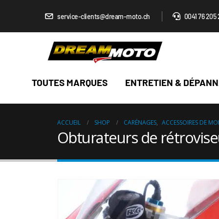
service-clients@dream-moto.ch
0041 76 205 
TOUTES MARQUES
ENTRETIEN & DÉPAN
ACCUEIL
SHOP
CARÉNAGES
,
ACCESSOIRES DE M
Obturateurs de rétrovis