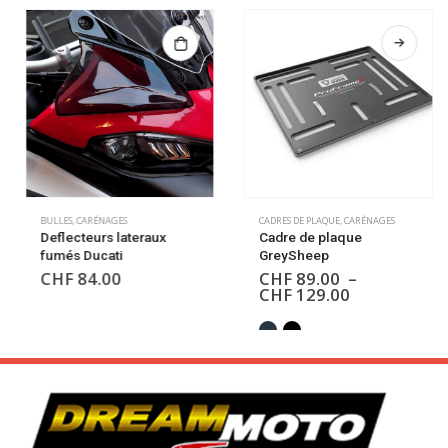
BULLES
,
CARÉNAGES
CADRES DE PLAQUE
,
CARÉNAGES
Deflecteurs lateraux
Cadre de plaque
fumés Ducati
GreySheep
CHF
84.00
CHF
89.00
–
CHF
129.00