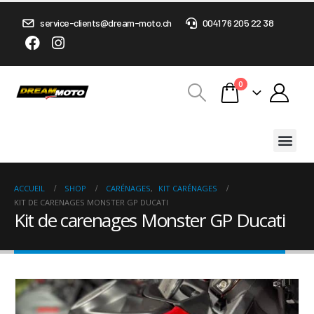
service-clients@dream-moto.ch
0041 76 205 22 38
0
ACCUEIL
SHOP
CARÉNAGES
,
KIT CARÉNAGES
KIT DE CARENAGES MONSTER GP DUCATI
Kit de carenages Monster GP Ducati