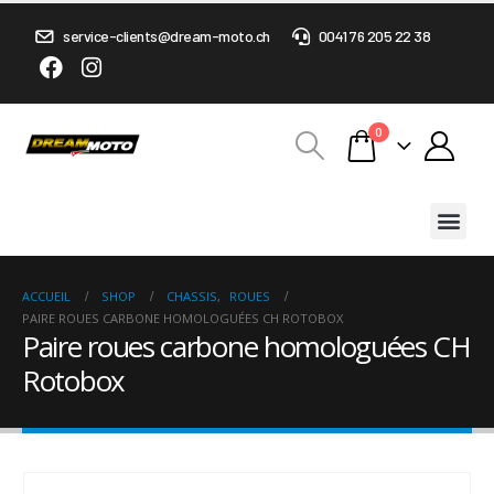
service-clients@dream-moto.ch
0041 76 205 22 38
0
ACCUEIL
SHOP
CHASSIS
,
ROUES
PAIRE ROUES CARBONE HOMOLOGUÉES CH ROTOBOX
Paire roues carbone homologuées CH
Rotobox