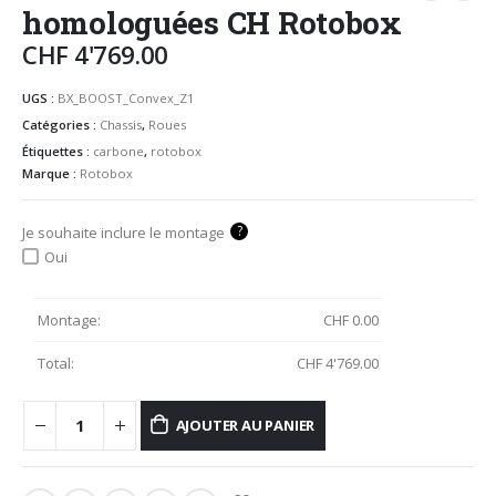
homologuées CH Rotobox
CHF
4'769.00
UGS :
BX_BOOST_Convex_Z1
Catégories :
Chassis
,
Roues
Étiquettes :
carbone
,
rotobox
Marque :
Rotobox
?
Je souhaite inclure le montage
Oui
Montage:
CHF
0.00
Total:
CHF
4'769.00
AJOUTER AU PANIER