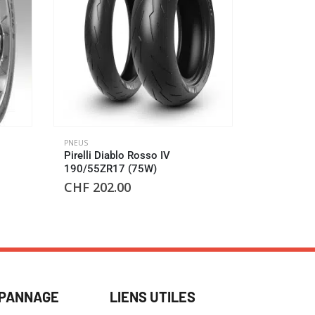
PNEUS
PNEUS
Pirelli Diablo Rosso IV
Pirelli Sco
190/55ZR17 (75W)
170/60ZR
CHF
202.00
CHF
171
ÉPANNAGE
LIENS UTILES