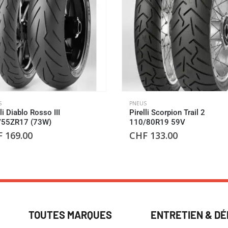
S
PNEUS
lli Diablo Rosso III
Pirelli Scorpion Trail 2
/55ZR17 (73W)
110/80R19 59V
F
169.00
CHF
133.00
TOUTES MARQUES
ENTRETIEN & D