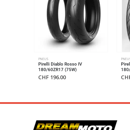
PNEUS
PNEU
Pirelli Diablo Rosso IV
Pire
180/60ZR17 (75W)
180
CHF
196.00
CH