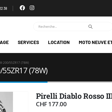
22 38
NAGE
SERVICES
LOCATION
MOTO NEUVE E
III 200/55ZR17 (78W)
00/55ZR17 (78W)
Pirelli Diablo Rosso I
CHF
177.00