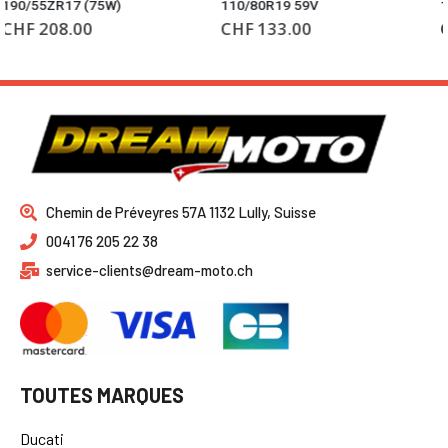
110/80R19 59V
180/60ZR17 (75W)
CHF
133.00
CHF
190.00
Chemin de Préveyres 57A 1132 Lully, Suisse
0041 76 205 22 38
service-clients@dream-moto.ch
TOUTES MARQUES
Ducati