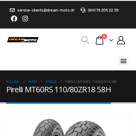
service-clients@dream-moto.ch
0041 76 205 22 38
0
ACCUEIL
SHOP
PNEUS
PIRELLI MT60RS 110/80ZR18 58H
Pirelli MT60RS 110/80ZR18 58H