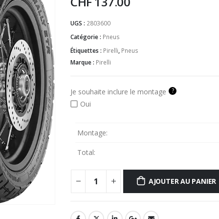
CHF
137.00
UGS :
2803600
Catégorie :
Pneus
Étiquettes :
Pirelli
,
Pneus
Marque :
Pirelli
?
Je souhaite inclure le montage
Oui
Montage:
Total:
AJOUTER AU PANIER