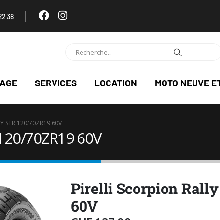
22 38
NAGE
SERVICES
LOCATION
MOTO NEUVE E
LY STR 120/70ZR19 60V
R 120/70ZR19 60V
Pirelli Scorpion Rall
60V