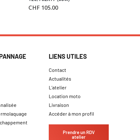
CHF
105.00
CHF
179
ÉPANNAGE
LIENS UTILES
Contact
Actualités
L’atelier
Location moto
nalisée
Livraison
hermolaquage
Accéder à mon profil
échappement
Prendre un RDV
atelier