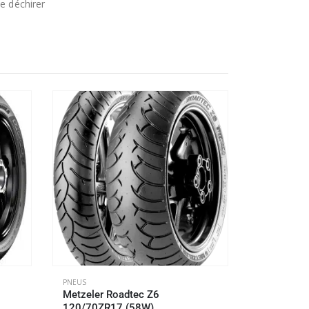
e déchirer
PNEUS
PNEUS
Metzeler Roadtec Z6
Pirelli M
120/70ZR17 (58W)
(73H)