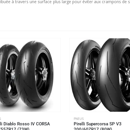
ribuée à travers une surface plus large pour éviter aux crampons de s
S
PNEUS
lli Diablo Rosso IV CORSA
Pirelli Supercorsa SP V3
/55ZR17 (73W)
200/60ZR17 (80W)