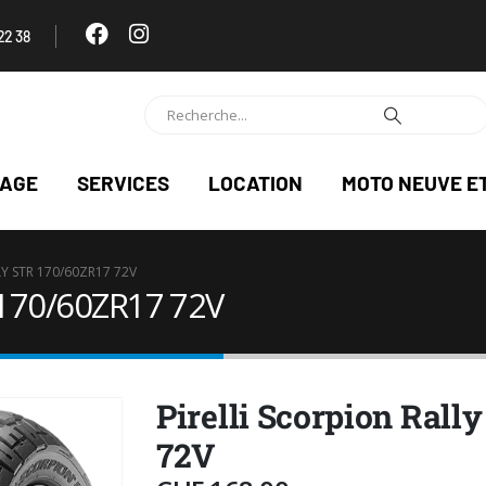
22 38
NAGE
SERVICES
LOCATION
MOTO NEUVE E
LY STR 170/60ZR17 72V
R 170/60ZR17 72V
Pirelli Scorpion Rall
72V