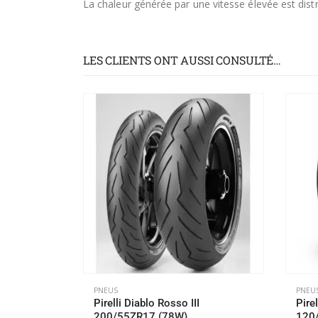
La chaleur générée par une vitesse élevée est dist
LES CLIENTS ONT AUSSI CONSULTÉ…
PNEUS
PNEU
Pirelli Diablo Rosso III
Pire
200/55ZR17 (78W)
120