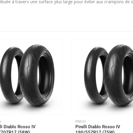
ribuée à travers une surface plus large pour éviter aux crampons de s
S
PNEUS
lli Diablo Rosso IV
Pirelli Diablo Rosso IV
/70ZR17 (58W)
190/55ZR17 (75W)