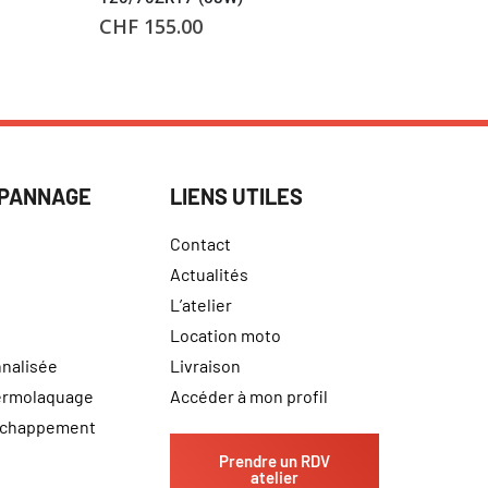
CHF
155.00
CHF
181
ÉPANNAGE
LIENS UTILES
Contact
Actualités
L’atelier
Location moto
nalisée
Livraison
hermolaquage
Accéder à mon profil
échappement
Prendre un RDV
atelier