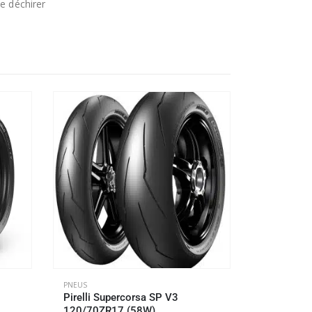
e déchirer
PNEUS
PNEUS
Pirelli Supercorsa SP V3
Pirelli M
120/70ZR17 (58W)
(73W)