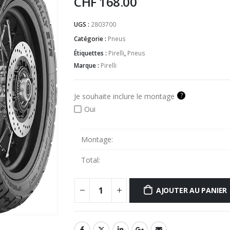
CHF
168.00
UGS :
2803700
Catégorie :
Pneus
Étiquettes :
Pirelli
,
Pneus
Marque :
Pirelli
?
Je souhaite inclure le montage
Oui
Montage:
Total:
AJOUTER AU PANIER