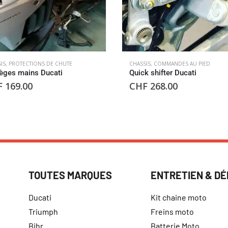
IS
,
PROTECTIONS DE CHUTE
CHASSIS
,
COMMANDES AU PIED
èges mains Ducati
Quick shifter Ducati
F
169.00
CHF
268.00
TOUTES MARQUES
ENTRETIEN & D
Ducati
Kit chaine moto
Triumph
Freins moto
Bihr
Batterie Moto