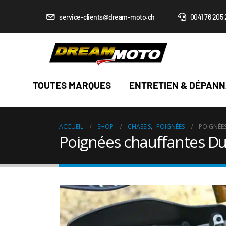
service-clients@dream-moto.ch
0041 76 205 
TOUTES MARQUES
ENTRETIEN & DÉPAN
ACCUEIL
SHOP
CHASSIS
,
POIGNÉES
POIGNÉE
Poignées chauffantes Du