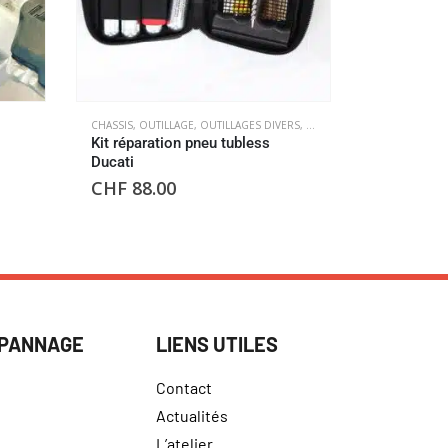
CHASSIS
,
OUTILLAGE
,
OUTILLAGES DIVERS
,
ROUES
CHASSIS
,
LEVI
Kit réparation pneu tubless
Levier de 
Ducati
CHF
249
CHF
88.00
ÉPANNAGE
LIENS UTILES
Contact
Actualités
L’atelier