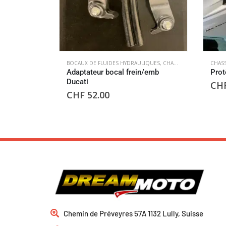
BOCAUX DE FLUIDES HYDRAULIQUES
,
CHASSIS
CHASS
Adaptateur bocal frein/emb
Prot
Ducati
CH
CHF
52.00
Chemin de Préveyres 57A 1132 Lully, Suisse