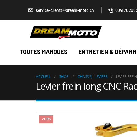
service-clients@dream-moto.ch
0041 76 205 
TOUTES MARQUES
ENTRETIEN & DÉPAN
ACCUEIL
SHOP
CHASSIS
,
LEVIERS
LEVIER FRE
Levier frein long CNC Ra
-10%