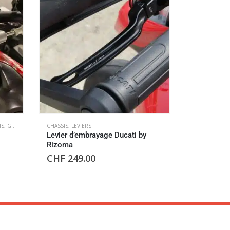
IS
,
GUIDONS
CHASSIS
,
LEVIERS
CHASSIS
,
COM
Levier d’embrayage Ducati by
Pion de se
Rizoma
Ducabike
CHF
249.00
CHF
55.00