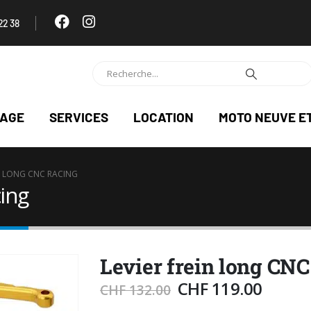
22 38
NAGE
SERVICES
LOCATION
MOTO NEUVE E
IN LONG CNC RACING
cing
Levier frein long CN
CHF
119.00
CHF
132.00