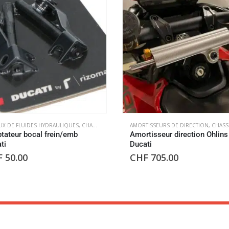
X DE FLUIDES HYDRAULIQUES
,
ROUES
,
CHASSIS
AMORTISSEURS DE DIRECTION
,
CHASS
tateur bocal frein/emb
Amortisseur direction Ohlins
ti
Ducati
F
50.00
CHF
705.00