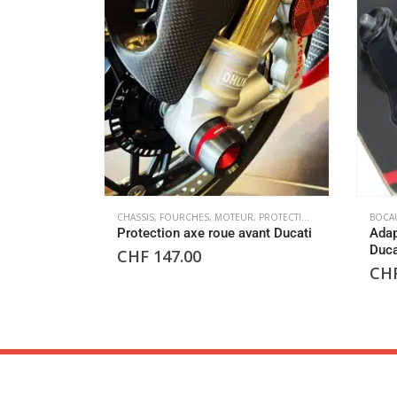
CHASSIS
,
FOURCHES
,
MOTEUR
,
PROTECTIONS DE CHUTE MOTEUR
BOCAU
Protection axe roue avant Ducati
Adap
Duca
CHF
147.00
CH