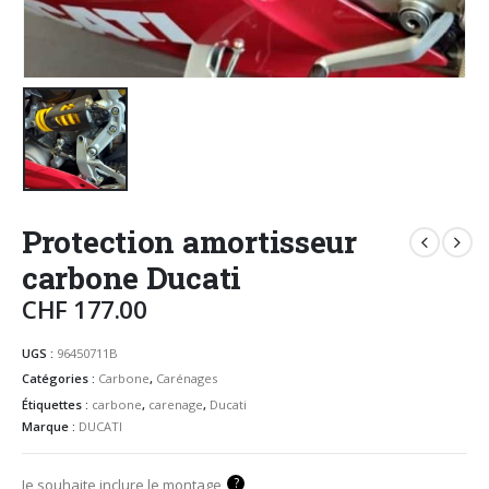
Protection amortisseur
carbone Ducati
CHF
177.00
UGS :
96450711B
Catégories :
Carbone
,
Carénages
Étiquettes :
carbone
,
carenage
,
Ducati
Marque :
DUCATI
?
Je souhaite inclure le montage