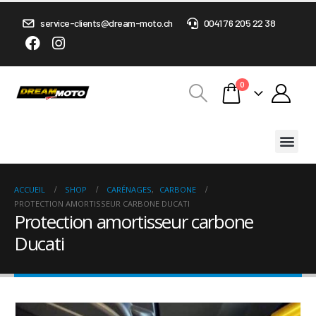
service-clients@dream-moto.ch
0041 76 205 22 38
0
ACCUEIL
SHOP
CARÉNAGES
,
CARBONE
PROTECTION AMORTISSEUR CARBONE DUCATI
Protection amortisseur carbone
Ducati