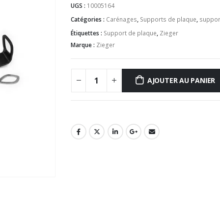
UGS :
10005164
Catégories :
Carénages
,
Supports de plaque
,
suppor
Étiquettes :
Support de plaque
,
Zieger
Marque :
Zieger
AJOUTER AU PANIER