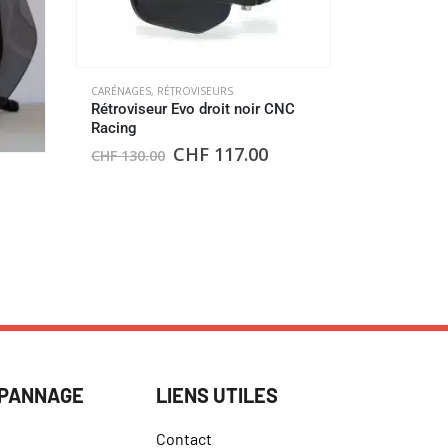
CARÉNAGES
,
RÉTROVISEURS
Rétroviseur Evo droit noir CNC
Racing
CHF
117.00
CHF
130.00
CARÉNAGES
Catadiopt
Europe
CHF
18.
ÉPANNAGE
LIENS UTILES
Contact