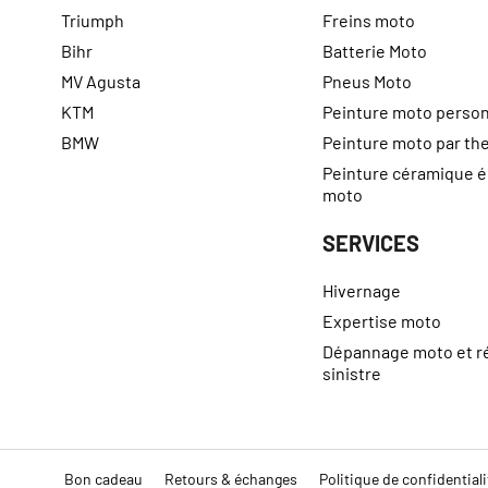
Triumph
Freins moto
Bihr
Batterie Moto
MV Agusta
Pneus Moto
KTM
Peinture moto person
BMW
Peinture moto par t
Peinture céramique 
moto
SERVICES
Hivernage
Expertise moto
Dépannage moto et r
sinistre
Bon cadeau
Retours & échanges
Politique de confidentiali