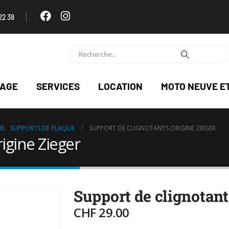
22 38
NAGE
SERVICES
LOCATION
MOTO NEUVE E
UE
,
SUPPORTS DE PLAQUE
SUPPORT DE CLIGNOTANTS ORIGINE ZIEGER
igine Zieger
Support de clignotant
CHF
29.00