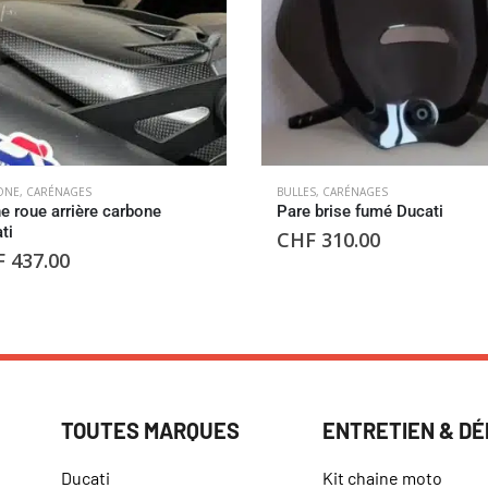
ONE
,
CARÉNAGES
BULLES
,
CARÉNAGES
e roue arrière carbone
Pare brise fumé Ducati
ti
CHF
310.00
F
437.00
TOUTES MARQUES
ENTRETIEN & D
Ducati
Kit chaine moto