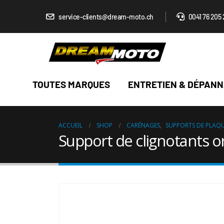
service-clients@dream-moto.ch
0041 76 205 
TOUTES MARQUES
ENTRETIEN & DÉPAN
ACCUEIL
SHOP
CARÉNAGES
,
SUPPORTS DE PLAQ
Support de clignotants or