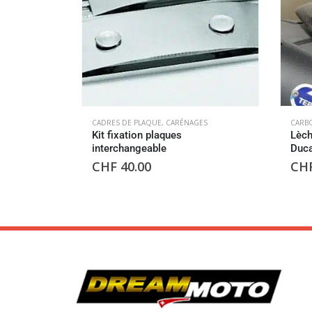
CADRES DE PLAQUE
,
CARÉNAGES
CARB
Kit fixation plaques
Lèch
interchangeable
Duca
CHF
40.00
CH