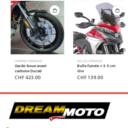
CARBONE
,
CARÉNAGES
BULLES
,
CARÉNAGES
Garde-boue avant
Bulle fumée + 3.5 cm
carbone Ducati
Givi
CHF
423.00
CHF
139.00