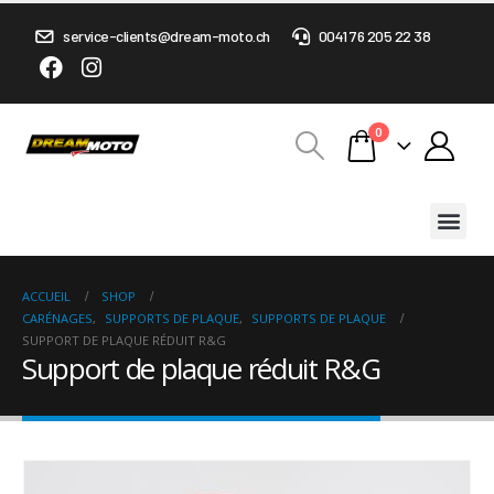
service-clients@dream-moto.ch
0041 76 205 22 38
0
ACCUEIL
SHOP
CARÉNAGES
,
SUPPORTS DE PLAQUE
,
SUPPORTS DE PLAQUE
SUPPORT DE PLAQUE RÉDUIT R&G
Support de plaque réduit R&G