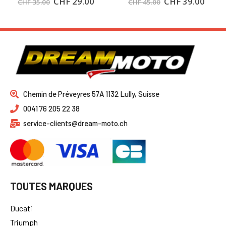
CHF
29.00
CHF
39.00
CHF
35.00
CHF
45.00
Chemin de Préveyres 57A 1132 Lully, Suisse
0041 76 205 22 38
service-clients@dream-moto.ch
TOUTES MARQUES
Ducati
Triumph