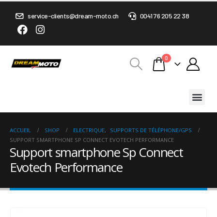
service-clients@dream-moto.ch
0041 76 205 22 38
0
ACCUEIL
SHOP
ELECTRIQUE
,
SUPPORTS DE TÉLÉPHONE/GPS
SUPPORT SMARTPHONE SP CONNECT EVOTECH PERFORMANCE
Support smartphone Sp Connect
Evotech Performance