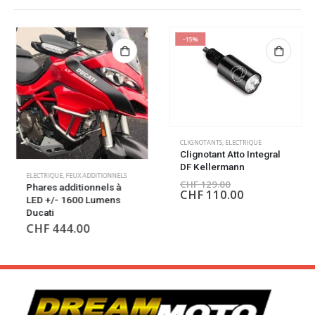
-15%
CLIGNOTANTS
,
ELECTRIQUE
Clignotant Atto Integral
DF Kellermann
ELECTRIQUE
,
FEUX ADDITIONNELS
CHF
129.00
Phares additionnels à
CHF
110.00
LED +/- 1600 Lumens
Ducati
CHF
444.00