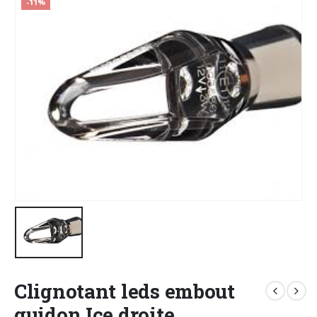
-11%
Clignotant leds embout
guidon Ice droite