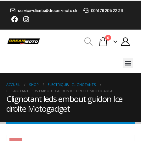
service-clients@dream-moto.ch
0041 76 205 22 38
0
ACCUEIL
SHOP
ELECTRIQUE
,
CLIGNOTANTS
CLIGNOTANT LEDS EMBOUT GUIDON ICE DROITE MOTOGADGET
Clignotant leds embout guidon Ice
droite Motogadget