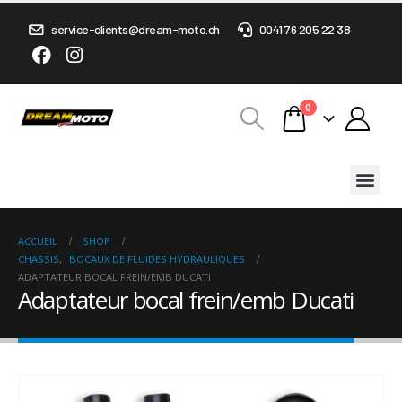
service-clients@dream-moto.ch
0041 76 205 22 38
0
ACCUEIL
SHOP
CHASSIS
,
BOCAUX DE FLUIDES HYDRAULIQUES
ADAPTATEUR BOCAL FREIN/EMB DUCATI
Adaptateur bocal frein/emb Ducati