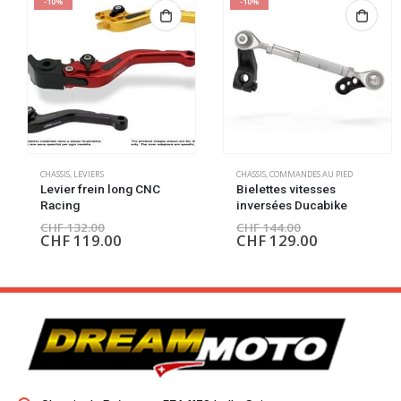
-10%
-10%
CHASSIS
,
LEVIERS
CHASSIS
,
COMMANDES AU PIED
Levier frein long CNC
Bielettes vitesses
Racing
inversées Ducabike
CHF
132.00
CHF
144.00
CHF
119.00
CHF
129.00