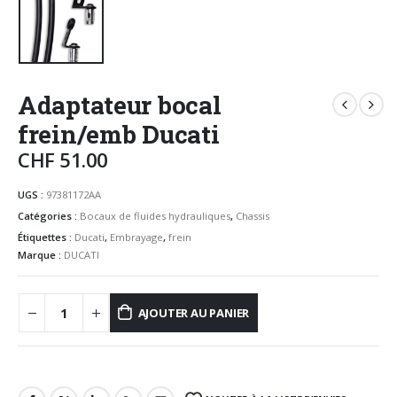
Adaptateur bocal
frein/emb Ducati
CHF
51.00
UGS :
97381172AA
Catégories :
Bocaux de fluides hydrauliques
,
Chassis
Étiquettes :
Ducati
,
Embrayage
,
frein
Marque :
DUCATI
AJOUTER AU PANIER