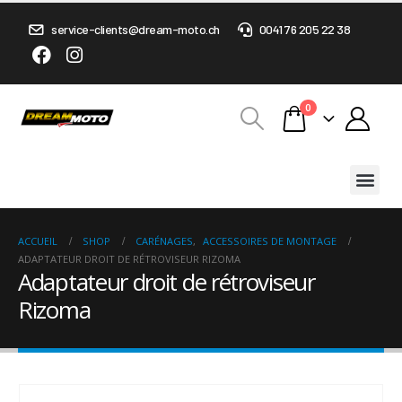
service-clients@dream-moto.ch
0041 76 205 22 38
0
ACCUEIL
SHOP
CARÉNAGES
,
ACCESSOIRES DE MONTAGE
ADAPTATEUR DROIT DE RÉTROVISEUR RIZOMA
Adaptateur droit de rétroviseur
Rizoma