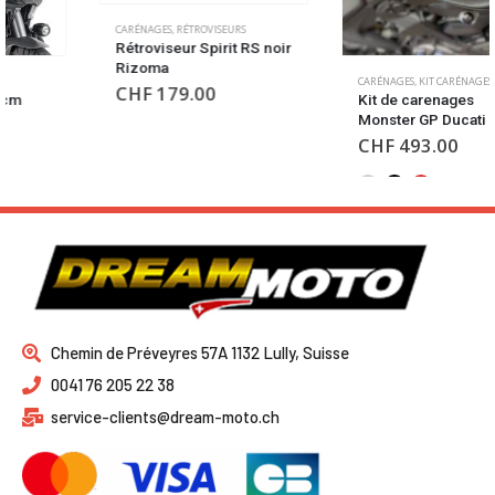
CARÉNAGES
,
RÉTROVISEURS
Rétroviseur Spirit RS noir
Rizoma
CARÉNAGES
,
KIT CARÉNAGES
CHF
179.00
Kit de carenages
Monster GP Ducati
CHF
493.00
Chemin de Préveyres 57A 1132 Lully, Suisse
0041 76 205 22 38
service-clients@dream-moto.ch