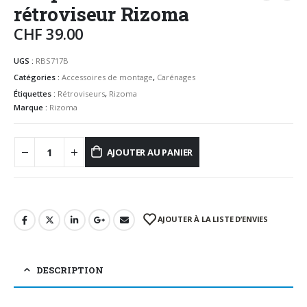
rétroviseur Rizoma
CHF
39.00
UGS :
RBS717B
Catégories :
Accessoires de montage
,
Carénages
Étiquettes :
Rétroviseurs
,
Rizoma
Marque :
Rizoma
AJOUTER AU PANIER
AJOUTER À LA LISTE D’ENVIES
DESCRIPTION