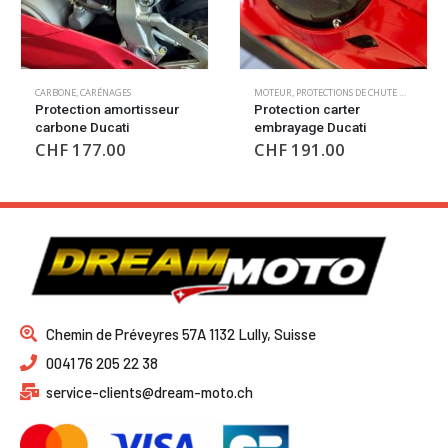
MOTEUR
,
PROTECTIONS DE CHUTE MOTEUR
CARBONE
,
CARÉNAGES
Protection carter
Bulle en carbone Ducati
embrayage Ducati
CHF
339.00
CHF
191.00
Chemin de Préveyres 57A 1132 Lully, Suisse
0041 76 205 22 38
service-clients@dream-moto.ch