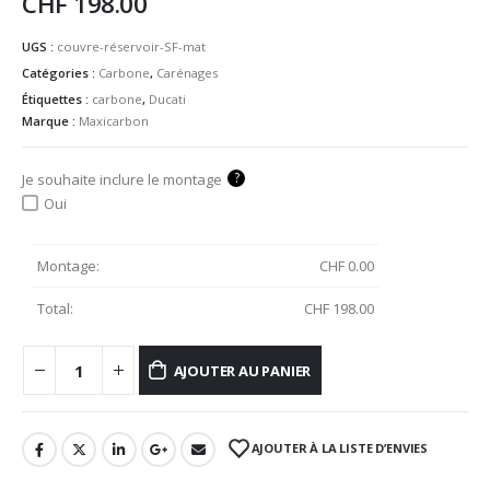
CHF
198.00
UGS :
couvre-réservoir-SF-mat
Catégories :
Carbone
,
Carénages
Étiquettes :
carbone
,
Ducati
Marque :
Maxicarbon
?
Je souhaite inclure le montage
Oui
Montage:
CHF
0.00
Total:
CHF
198.00
AJOUTER AU PANIER
AJOUTER À LA LISTE D’ENVIES