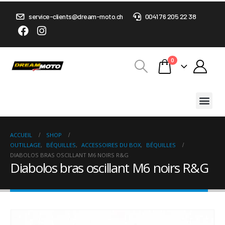
service-clients@dream-moto.ch
0041 76 205 22 38
0
ACCUEIL
SHOP
OUTILLAGE
,
BÉQUILLES
,
ACCESSOIRES DU BOX
,
BÉQUILLES
DIABOLOS BRAS OSCILLANT M6 NOIRS R&G
Diabolos bras oscillant M6 noirs R&G