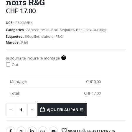
noirs R&G
CHF
17.00
UGS :
PB00M6BK
Catégories :
Accessoires du Box
,
Béquilles
,
Béquilles
,
Outillage
Étiquettes :
Béquilles
,
diabolo
,
R&G
Marque :
R&G
?
Je souhaite inclure le montage
Oui
Montage:
CHF
0.00
Total:
CHF
17.00
AJOUTER AU PANIER
AJOUTER À LA LISTE D’ENVIES