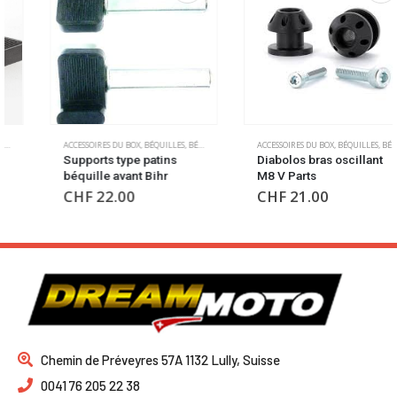
,
OUTILLAGE
ACCESSOIRES DU BOX
,
BÉQUILLES
,
BÉQUILLES
,
OUTILLAGE
ACCESSOIRES DU BOX
,
BÉQUILLES
,
BÉQUILLES
,
Supports type patins
Diabolos bras oscillant
béquille avant Bihr
M8 V Parts
CHF
22.00
CHF
21.00
Chemin de Préveyres 57A 1132 Lully, Suisse
0041 76 205 22 38