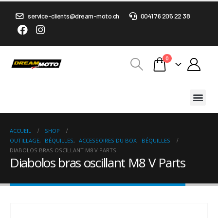
service-clients@dream-moto.ch
0041 76 205 22 38
0
ACCUEIL
SHOP
OUTILLAGE
,
BÉQUILLES
,
ACCESSOIRES DU BOX
,
BÉQUILLES
DIABOLOS BRAS OSCILLANT M8 V PARTS
Diabolos bras oscillant M8 V Parts