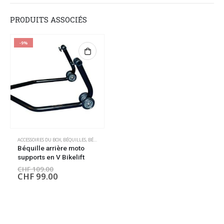
PRODUITS ASSOCIÉS
-9%
ACCESSOIRES DU BOX
,
BÉQUILLES
,
BÉQUILLES
,
OUTILLAGE
Béquille arrière moto
supports en V Bikelift
CHF
109.00
CHF
99.00