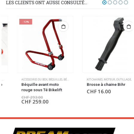
LES CLIENTS ONT AUSSI CONSULTÉ…
-12%
,
OUTILLAGE
ACCESSOIRES DU BOX
,
BÉQUILLES
,
BÉQUILLES
,
OUTILLAGE
KIT CHAINES
,
MOTEUR
,
OUTILLAGE
,
OUTILLAG
Béquille avant moto
Brosse à chaine Bihr
rouge sous Té Bikelift
CHF
16.00
CHF
293.00
CHF
259.00