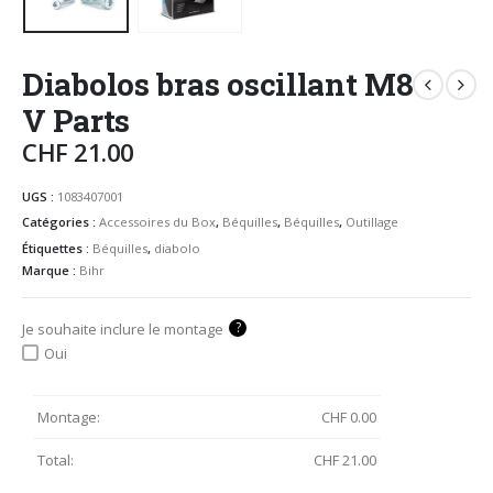
Diabolos bras oscillant M8
V Parts
CHF
21.00
UGS :
1083407001
Catégories :
Accessoires du Box
,
Béquilles
,
Béquilles
,
Outillage
Étiquettes :
Béquilles
,
diabolo
Marque :
Bihr
?
Je souhaite inclure le montage
Oui
Montage:
CHF
0.00
Total:
CHF
21.00