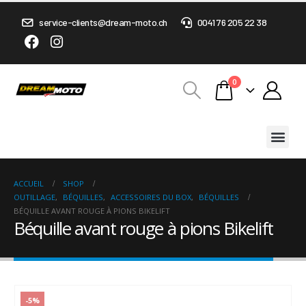
service-clients@dream-moto.ch
0041 76 205 22 38
0
ACCUEIL
SHOP
OUTILLAGE
,
BÉQUILLES
,
ACCESSOIRES DU BOX
,
BÉQUILLES
BÉQUILLE AVANT ROUGE À PIONS BIKELIFT
Béquille avant rouge à pions Bikelift
-5%