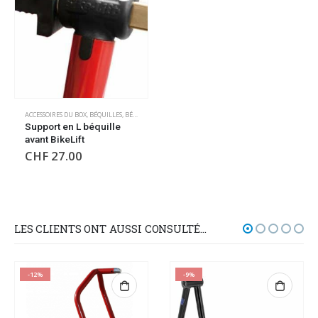
ACCESSOIRES DU BOX
,
BÉQUILLES
,
BÉQUILLES
,
OUTILLAGE
Support en L béquille
avant BikeLift
CHF
27.00
LES CLIENTS ONT AUSSI CONSULTÉ…
-12%
-9%