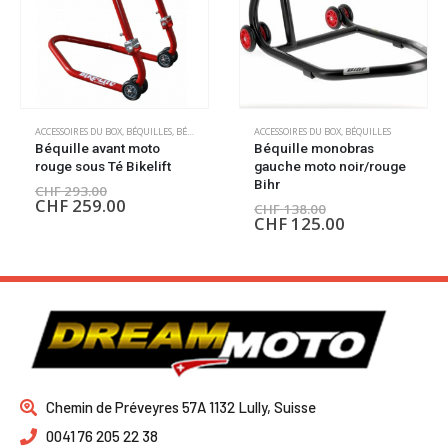
ACCESSOIRES DU BOX
,
BÉQUILLES
,
BÉQUILLES
,
OUTILLAGE
ACCESSOIRES DU BOX
,
BÉQUILLES
Béquille avant moto
Béquille monobras
rouge sous Té Bikelift
gauche moto noir/rouge
Bihr
CHF
293.00
CHF
259.00
CHF
138.00
CHF
125.00
Chemin de Préveyres 57A 1132 Lully, Suisse
0041 76 205 22 38