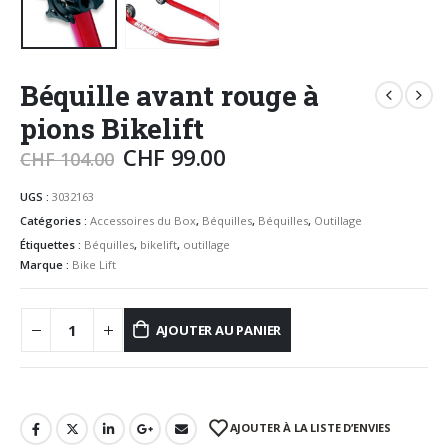
Béquille avant rouge à
pions Bikelift
CHF
99.00
CHF
104.00
UGS :
3032163
Catégories :
Accessoires du Box
,
Béquilles
,
Béquilles
,
Outillage
Étiquettes :
Béquilles
,
bikelift
,
outillage
Marque :
Bike Lift
AJOUTER AU PANIER
AJOUTER À LA LISTE D’ENVIES