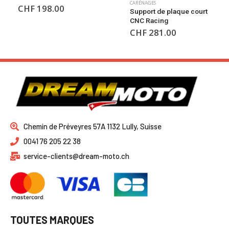
CARÉNAGES
CADRES DE PLAQUE
,
CARÉNAGES
Support de plaque court
Kit fixation plaques
CNC Racing
interchangeable
CHF
281.00
CHF
40.00
Chemin de Préveyres 57A 1132 Lully, Suisse
0041 76 205 22 38
service-clients@dream-moto.ch
TOUTES MARQUES