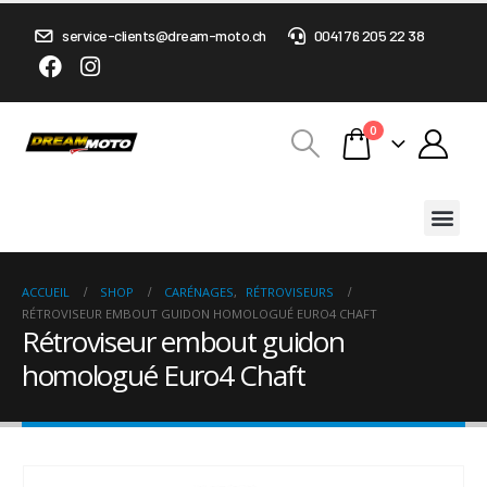
service-clients@dream-moto.ch
0041 76 205 22 38
0
ACCUEIL
SHOP
CARÉNAGES
,
RÉTROVISEURS
RÉTROVISEUR EMBOUT GUIDON HOMOLOGUÉ EURO4 CHAFT
Rétroviseur embout guidon
homologué Euro4 Chaft