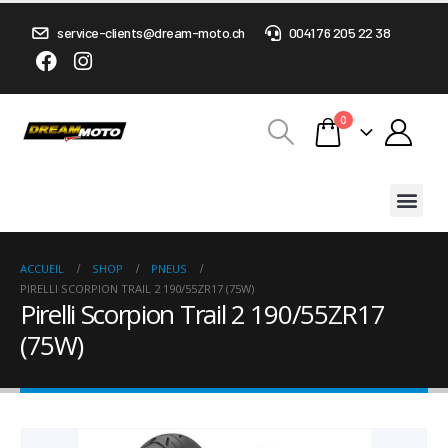
service-clients@dream-moto.ch
0041 76 205 22 38
0
ACCUEIL
SHOP
PNEUS
PIRELLI SCORPION TRAIL 2 190/55ZR17 (75W)
Pirelli Scorpion Trail 2 190/55ZR17
(75W)