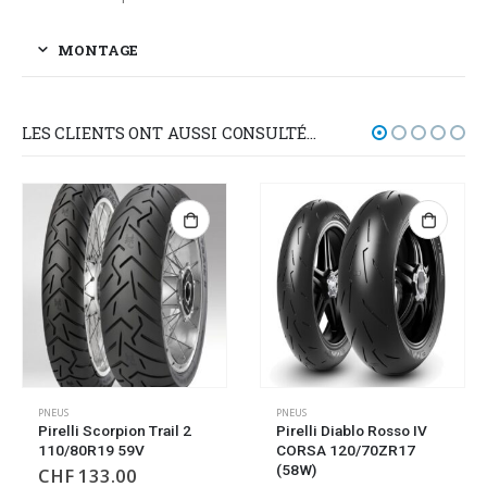
MONTAGE
LES CLIENTS ONT AUSSI CONSULTÉ…
PNEUS
PNEUS
Pirelli Diablo Rosso IV
Pirelli Scorpion Rally
CORSA 120/70ZR17
STR 170/60ZR17 72V
(58W)
CHF
168.00