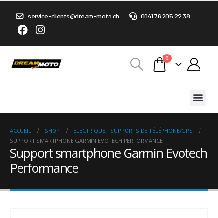
service-clients@dream-moto.ch
0041 76 205 22 38
0
ACCUEIL
SHOP
ELECTRIQUE
,
SUPPORTS DE TÉLÉPHONE/GPS
SUPPORT SMARTPHONE GARMIN EVOTECH PERFORMANCE
Support smartphone Garmin Evotech
Performance