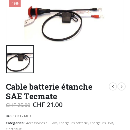
-16%
Cable batterie étanche
SAE Tecmate
CHF
21.00
CHF
25.00
UGS :
O11 - MO1
Catégories :
Accessoires du Box
,
Chargeurs batterie
,
Chargeurs USB
,
Electrique