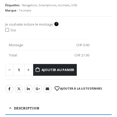
Étiquettes :
Navigation
,
Smartphone
,
tecmate
,
USB
Marque :
Tecmate
?
Je souhaite inclure le montage
Oui
Montage:
CHF
0.00
Total:
CHF
21.00
AJOUTER AU PANIER
AJOUTER À LA LISTE D’ENVIES
DESCRIPTION