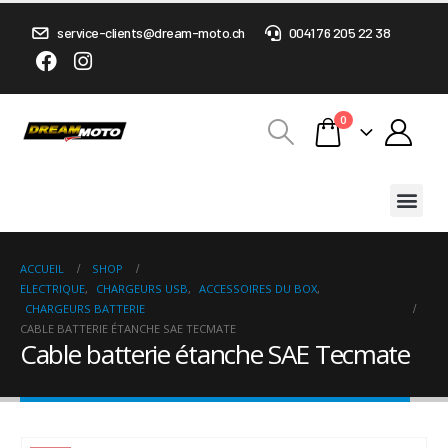
service-clients@dream-moto.ch
0041 76 205 22 38
0
ACCUEIL
SHOP
ELECTRIQUE
,
CHARGEURS USB
,
ACCESSOIRES DU BOX
,
CHARGEURS BATTERIE
CABLE BATTERIE ÉTANCHE SAE TECMATE
Cable batterie étanche SAE Tecmate