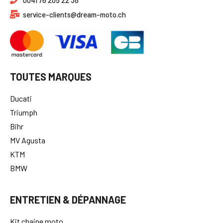
Chemin de Préveyres 57A 1132 Lully, Suisse
0041 76 205 22 38
service-clients@dream-moto.ch
TOUTES MARQUES
Ducati
Triumph
Bihr
MV Agusta
KTM
BMW
ENTRETIEN & DÉPANNAGE