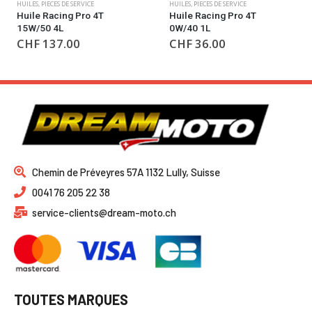
HUILES
,
PIECES DE SERVICE
HUILES
,
PIECES DE SERVICE
Huile Racing Pro 4T
Huile Power Synth 2T 1L
0W/40 1L
CHF
24.00
CHF
36.00
Chemin de Préveyres 57A 1132 Lully, Suisse
0041 76 205 22 38
service-clients@dream-moto.ch
TOUTES MARQUES