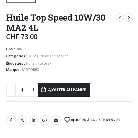
Huile Top Speed 10W/30
MA2 4L
CHF
73.00
UGS :
304969
Catégories :
Huiles
,
Pieces de service
Étiquettes :
Huile
,
motorex
Marque :
MOTOREX
AJOUTER AU PANIER
AJOUTER À LA LISTE D’ENVIES