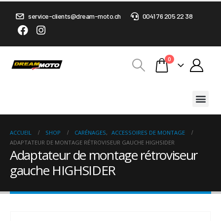
service-clients@dream-moto.ch
0041 76 205 22 38
0
ACCUEIL
SHOP
CARÉNAGES
,
ACCESSOIRES DE MONTAGE
ADAPTATEUR DE MONTAGE RÉTROVISEUR GAUCHE HIGHSIDER
Adaptateur de montage rétroviseur
gauche HIGHSIDER