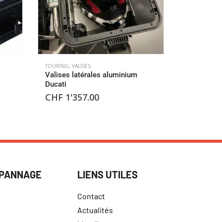
TOURING
,
VALISES
CARÉNAGES
,
K
Valises latérales aluminium
Kit de car
Ducati
CHF
733
CHF
1'357.00
ÉPANNAGE
LIENS UTILES
Contact
Actualités