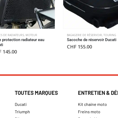
ES DE RADIATEURS
,
MOTEUR
BAGAGERIE DE RÉSERVOIR
,
TOURING
le protection radiateur eau
Sacoche de réservoir Ducati
ti
CHF
155.00
F
145.00
TOUTES MARQUES
ENTRETIEN & D
Ducati
Kit chaine moto
Triumph
Freins moto