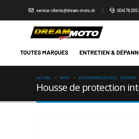
service-clients@dream-moto.ch
0041 76 205 
TOUTES MARQUES
ENTRETIEN & DÉPAN
ACCUEIL
SHOP
ACCESSOIRES DU BOX
,
HOUSSES
Housse de protection int