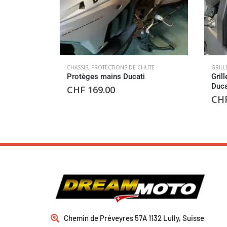
CHASSIS
,
PROTECTIONS DE CHUTE
GRILL
Protèges mains Ducati
Gril
Duca
CHF
169.00
CH
Chemin de Préveyres 57A 1132 Lully, Suisse