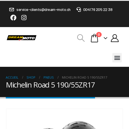
service-clients@dream-moto.ch
0041 76 205 22 38
0
ACCUEIL
SHOP
PNEUS
MICHELIN ROAD 5 190/55ZR17
Michelin Road 5 190/55ZR17