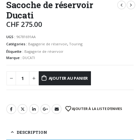
Sacoche de réservoir
Ducati
CHF
275.00
UGS :
96781691AA
Catégories :
Bagagerie de réservoir
,
Touring
Étiquette :
Bagagerie de réservoir
Marque :
DUCATI
AJOUTER AU PANIER
AJOUTER À LA LISTE D’ENVIES
DESCRIPTION