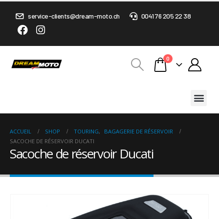
service-clients@dream-moto.ch
0041 76 205 22 38
0
ACCUEIL
SHOP
TOURING
,
BAGAGERIE DE RÉSERVOIR
SACOCHE DE RÉSERVOIR DUCATI
Sacoche de réservoir Ducati