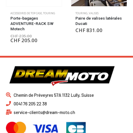
ACCESSOIRES DE TOP CASE
,
TOURING
TOURING
,
VALISES
Porte-bagages
Paire de valises latérales
ADVENTURE-RACK SW
Ducati
Motech
CHF
831.00
CHF
235.00
CHF
205.00
Chemin de Préveyres 57A 1132 Lully, Suisse
0041 76 205 22 38
service-clients@dream-moto.ch