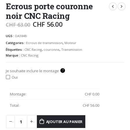
Ecrous porte couronne
noir CNC Racing
CHF
56.00
CHF
63.00
UGS :
DA384B
Catégories :
Ecrous de transmission
,
Moteur
Étiquettes :
CNC Racing
,
couronne
,
Transmission
Marque :
CNC Racing
?
Je souhaite inclure le montage
Oui
Montage:
CHF
0.00
Total:
CHF
56.00
AJOUTER AU PANIER