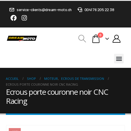
service-clients@dream-moto.ch
0041 76 205 22 38
0
ACCUEIL
SHOP
MOTEUR
,
ECROUS DE TRANSMISSION
ECROUS PORTE COURONNE NOIR CNC RACING
Ecrous porte couronne noir CNC
Racing