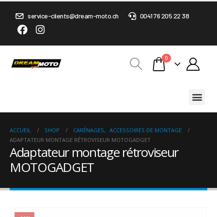
service-clients@dream-moto.ch
0041 76 205 22 38
0
ACCUEIL
SHOP
CARÉNAGES
,
ACCESSOIRES DE MONTAGE
ADAPTATEUR MONTAGE RÉTROVISEUR MOTOGADGET
Adaptateur montage rétroviseur
MOTOGADGET