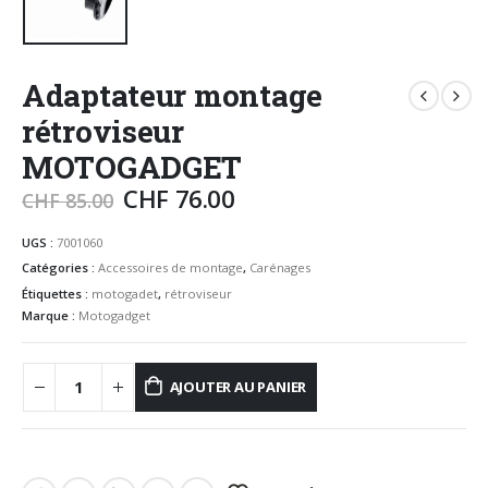
Adaptateur montage
rétroviseur
MOTOGADGET
CHF
76.00
CHF
85.00
UGS :
7001060
Catégories :
Accessoires de montage
,
Carénages
Étiquettes :
motogadet
,
rétroviseur
Marque :
Motogadget
AJOUTER AU PANIER