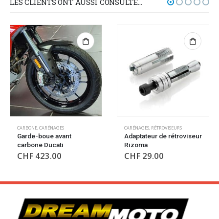
LES CLIENTS ONT AUSSI CONSULTÉ…
CARBONE
,
CARÉNAGES
CARÉNAGES
,
RÉTROVISEURS
Garde-boue avant
Adaptateur de rétroviseur
carbone Ducati
Rizoma
CHF
423.00
CHF
29.00