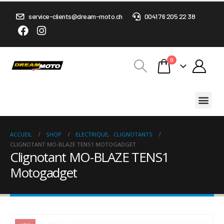
service-clients@dream-moto.ch
0041 76 205 22 38
0
ACCUEIL
SHOP
ELECTRIQUE
,
CLIGNOTANTS
CLIGNOTANT MO-BLAZE TENS1 MOTOGADGET
Clignotant MO-BLAZE TENS1
Motogadget