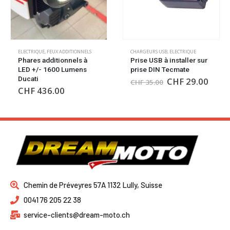
ELECTRIQUE
,
FEUX ADDITIONNELS
CHARGEURS USB
,
ELECTRIQUE
Phares additionnels à
Prise USB à installer sur
LED +/- 1600 Lumens
prise DIN Tecmate
Ducati
CHF
29.00
CHF
35.00
CHF
436.00
Chemin de Préveyres 57A 1132 Lully, Suisse
0041 76 205 22 38
service-clients@dream-moto.ch