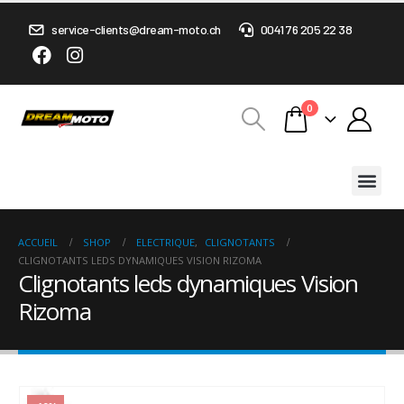
service-clients@dream-moto.ch
0041 76 205 22 38
0
ACCUEIL
SHOP
ELECTRIQUE
,
CLIGNOTANTS
CLIGNOTANTS LEDS DYNAMIQUES VISION RIZOMA
Clignotants leds dynamiques Vision
Rizoma