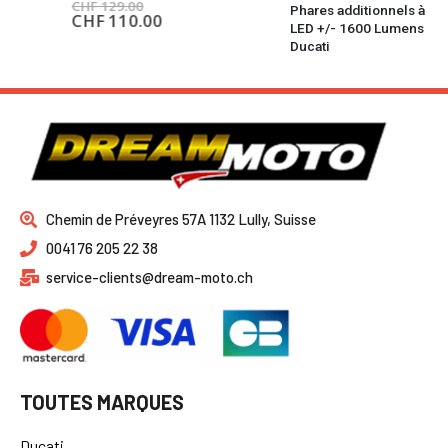
CHF
129.00
Phares additionnels à
CHF
110.00
LED +/- 1600 Lumens
Ducati
CHF
444.00
Chemin de Préveyres 57A 1132 Lully, Suisse
0041 76 205 22 38
service-clients@dream-moto.ch
TOUTES MARQUES