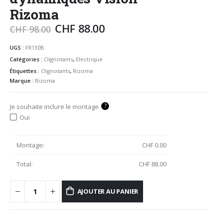
Rizoma
CHF
88.00
CHF
98.00
UGS :
FR130B
Catégories :
Clignotants
,
Electrique
Étiquettes :
Clignotants
,
Rizoma
Marque :
Rizoma
?
Je souhaite inclure le montage
Oui
Montage:
CHF
0.00
Total:
CHF
88.00
AJOUTER AU PANIER