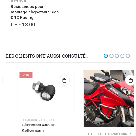
ELECTRIQUE
Résistances pour
montage clignotants leds
CNC Racing
CHF
18.00
LES CLIENTS ONT AUSSI CONSULTÉ…
-15%
CLIGNOTANTS
,
ELECTRIQUE
Clignotant Atto DF
Kellermann
ELECTRIQUE
,
FEUX ADDITIONNELS